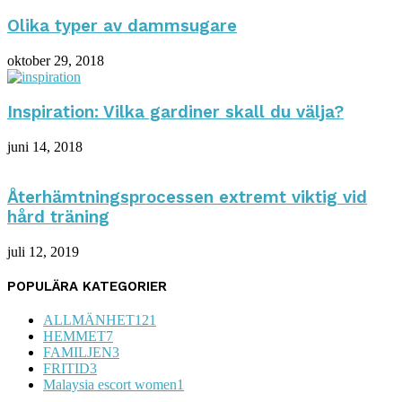
Olika typer av dammsugare
oktober 29, 2018
Inspiration: Vilka gardiner skall du välja?
juni 14, 2018
Återhämtningsprocessen extremt viktig vid
hård träning
juli 12, 2019
POPULÄRA KATEGORIER
ALLMÄNHET
121
HEMMET
7
FAMILJEN
3
FRITID
3
Malaysia escort women
1