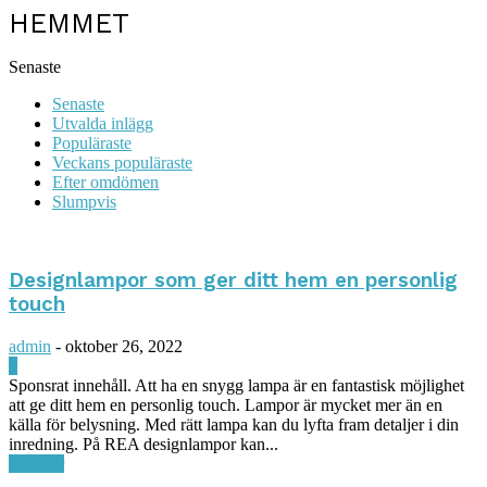
HEMMET
Senaste
Senaste
Utvalda inlägg
Populäraste
Veckans populäraste
Efter omdömen
Slumpvis
Designlampor som ger ditt hem en personlig
touch
admin
-
oktober 26, 2022
0
Sponsrat innehåll. Att ha en snygg lampa är en fantastisk möjlighet
att ge ditt hem en personlig touch. Lampor är mycket mer än en
källa för belysning. Med rätt lampa kan du lyfta fram detaljer i din
inredning. På REA designlampor kan...
Läs mer