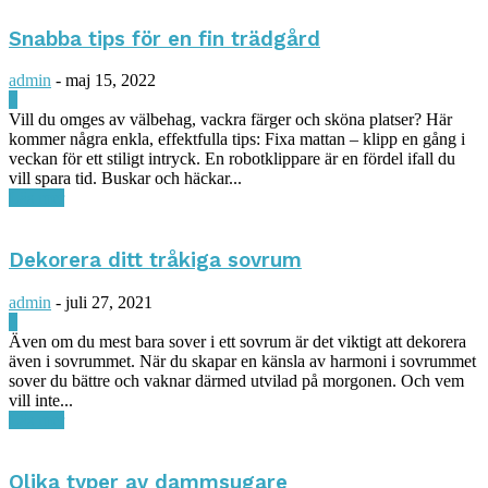
Snabba tips för en fin trädgård
admin
-
maj 15, 2022
0
Vill du omges av välbehag, vackra färger och sköna platser? Här
kommer några enkla, effektfulla tips: Fixa mattan – klipp en gång i
veckan för ett stiligt intryck. En robotklippare är en fördel ifall du
vill spara tid. Buskar och häckar...
Läs mer
Dekorera ditt tråkiga sovrum
admin
-
juli 27, 2021
0
Även om du mest bara sover i ett sovrum är det viktigt att dekorera
även i sovrummet. När du skapar en känsla av harmoni i sovrummet
sover du bättre och vaknar därmed utvilad på morgonen. Och vem
vill inte...
Läs mer
Olika typer av dammsugare