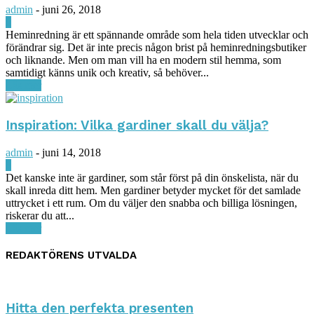
admin
-
juni 26, 2018
0
Heminredning är ett spännande område som hela tiden utvecklar och
förändrar sig. Det är inte precis någon brist på heminredningsbutiker
och liknande. Men om man vill ha en modern stil hemma, som
samtidigt känns unik och kreativ, så behöver...
Läs mer
Inspiration: Vilka gardiner skall du välja?
admin
-
juni 14, 2018
0
Det kanske inte är gardiner, som står först på din önskelista, när du
skall inreda ditt hem. Men gardiner betyder mycket för det samlade
uttrycket i ett rum. Om du väljer den snabba och billiga lösningen,
riskerar du att...
Läs mer
REDAKTÖRENS UTVALDA
Hitta den perfekta presenten