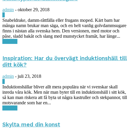
admin
-
oktober 29, 2018
0
Snabeldrake, damm-råttfälla eller frugans moped. Kärt barn har
många namn brukar man säga, och en helt vanlig golvdammsugare
finns i nästan alla svenska hem. Den versionen, med motor och
påse, sladd bakåt och slang med munstycket framåt, har länge...
Läs mer
Inspiration: Har du övervägt induktionshäll till
ditt kök?
admin
-
juli 23, 2018
0
Induktionshällar bliver allt mera populära när vi svenskar skall
inreda våra kök. Men när man byter till en induktionshäll i sitt kök,
så kan man riskera att få byta ut några kastruller och stekpannor, till
motsvarande som har en...
Läs mer
Skylta med din konst